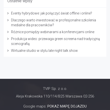
Ostatnie wpisy
Eventy hybrydowe: jak połączyć świat offline i online?
Dlaczego warto inwestować w profesjonalne szkolenia
medialne dla pracowników?
Różnice pomiędzy webinarami a konferencjami online
Produkcja wideo: przewaga green screena nad tradycyjną
scenografią
Wirtualne studio w stylu late night talk show
TVIP Sp. z o.o.
Aleja Krakowska 110/114/B25 Warszawa 02-256
Google maps:
POKAŻ MAPĘ DOJAZDU