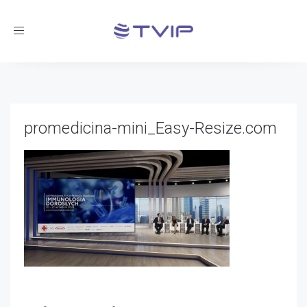
Toggle
navigation
promedicina-mini_Easy-Resize.com
TVIP
-
10 grudnia 2024
-
No Comments