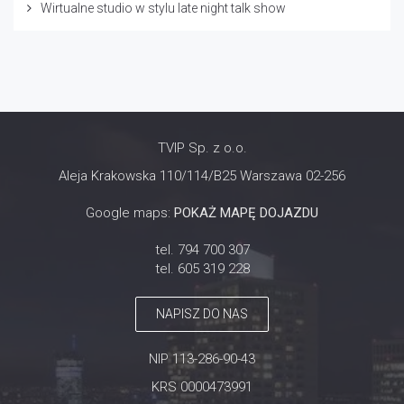
Wirtualne studio w stylu late night talk show
TVIP Sp. z o.o.
Aleja Krakowska 110/114/B25 Warszawa 02-256
Google maps:
POKAŻ MAPĘ DOJAZDU
tel. 794 700 307
tel. 605 319 228
NAPISZ DO NAS
NIP 113-286-90-43
KRS 0000473991