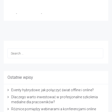
TVIP
-
19 grudnia 2024
-
No Comments
Ostatnie wpisy
Eventy hybrydowe: jak połączyć świat offline i online?
Dlaczego warto inwestować w profesjonalne szkolenia
medialne dla pracowników?
Różnice pomiędzy webinarami a konferencjami online