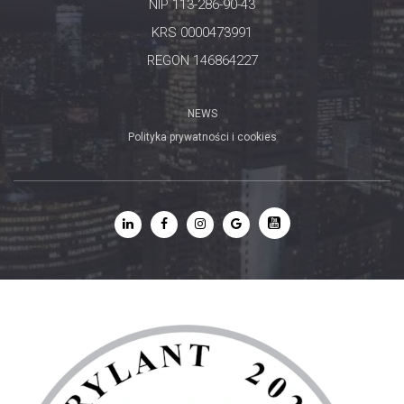
NIP 113-286-90-43
KRS 0000473991
REGON 146864227
NEWS
Polityka prywatności i cookies