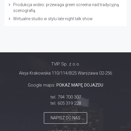
Produkcja wideo: przewaga green screena nad tradycyjną
scenografią
Wirtualne studio w stylu late night talk show
TVIP Sp. z o.o.
Aleja Krakowska 110/114/B25 Warszawa 02-256
Google maps:
POKAŻ MAPĘ DOJAZDU
tel. 794 700 307
tel. 605 319 228
NAPISZ DO NAS