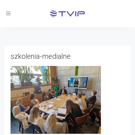
Toggle
navigation
szkolenia-medialne