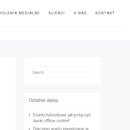
KOLENIA MEDIALNE
KLIENCI
O NAS
KONTAKT
P
Blackmagic HyperDeck Studio Mini_0004.00_16_33_01.Still001
Ostatnie wpisy
Eventy hybrydowe: jak połączyć
świat offline i online?
Dlaczego warto inwestować w