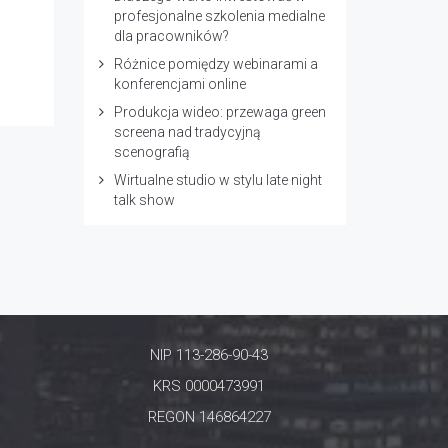
profesjonalne szkolenia medialne
dla pracowników?
Różnice pomiędzy webinarami a
konferencjami online
Produkcja wideo: przewaga green
screena nad tradycyjną
scenografią
Wirtualne studio w stylu late night
talk show
NIP 113-286-90-43
KRS 0000473991
REGON 146864227