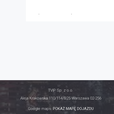
TVIP
-
25 października 2024
-
No Comments
TVIP Sp. z o.o.
Aleja Krakowska 110/114/B25 Warszawa 02-256
Google maps:
POKAŻ MAPĘ DOJAZDU