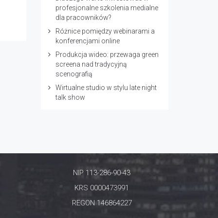
profesjonalne szkolenia medialne
dla pracowników?
Różnice pomiędzy webinarami a
konferencjami online
Produkcja wideo: przewaga green
screena nad tradycyjną
scenografią
Wirtualne studio w stylu late night
talk show
NIP 113-286-90-43
KRS 0000473991
REGON 146864227