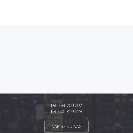
tel. 794 700 307
tel. 605 319 228
NAPISZ DO NAS