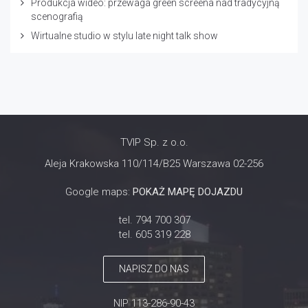
Produkcja wideo: przewaga green screena nad tradycyjną
scenografią
Wirtualne studio w stylu late night talk show
TVIP Sp. z o.o.
Aleja Krakowska 110/114/B25 Warszawa 02-256
Google maps:
POKAŻ MAPĘ DOJAZDU
tel. 794 700 307
tel. 605 319 228
NAPISZ DO NAS
NIP 113-286-90-43