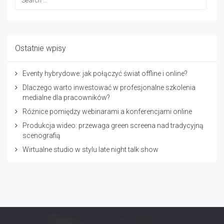
organizacje potrzebują pracowników, którzy są gotowi
na wystąpienia publiczne, wywiady czy negocjacje.
Szkolenia medialne to inwestycja w ich rozwój, a co za
tym idzie w przyszłość całej firmy.
Ostatnie wpisy
Zapraszamy na szkolenia medialne w studiu
Eventy hybrydowe: jak połączyć świat offline i online?
TVIP
Dlaczego warto inwestować w profesjonalne szkolenia
medialne dla pracowników?
Różnice pomiędzy webinarami a konferencjami online
bez kategorii
-
12/19/2024
Produkcja wideo: przewaga green screena nad tradycyjną
scenografią
Wirtualne studio w stylu late night talk show