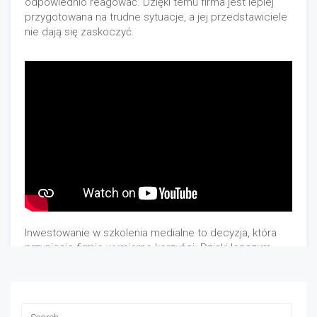
odpowiednio reagować. Dzięki temu firma jest lepiej
przygotowana na trudne sytuacje, a jej przedstawiciele
nie dają się zaskoczyć.
Inwestowanie w szkolenia medialne to decyzja, która
przyniesie firmie wymierne korzyści. Dzięki lepszym
umiejętnościom komunikacyjnym, pracownicy mogą nie
tylko efektywnie przekazywać informacje, ale także
zarządzać wizerunkiem firmy, budować jej
autentyczność i profesjonalizm. Współczesne