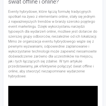
świat offline i online?
Eventy hybrydowe, które łączą formułę tradycyjnych
spotkań na żywo z elementami online, stały się jednym
z najważniejszych trendów w branży szeroko pojętego
event marketingu. Dzięki wykorzystaniu narzędzi
typowych dla wydarzeń online, możliwe jest dotarcie do
szerszej grupy odbiorców, niezależnie od ich lokalizacji.
Mimo że organizacja eventu hybrydowego wiąże się z
pewnymi wyzwaniami, odpowiednie zaplanowanie i
wykorzystanie technologii może zapewnić niesamowite
doświadczenie zarówno dla uczestników na miejscu,
jak i tych łączących się zdalnie. W tym artykule
przedstawiamy, jak efektywnie połączyć świat offline i
online, aby stworzyć niezapomniane wydarzenie
hybrydowe.