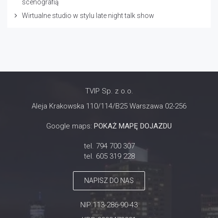
scenografią
Wirtualne studio w stylu late night talk show
TVIP Sp. z o.o.
Aleja Krakowska 110/114/B25 Warszawa 02-256
Google maps:
POKAŻ MAPĘ DOJAZDU
tel. 794 700 307
tel. 605 319 228
NAPISZ DO NAS
NIP 113-286-90-43