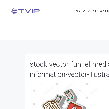
WYDARZENIA ONLI
stock-vector-funnel-media-music-files-videos-ema
stock-vector-funnel-media
information-vector-illust