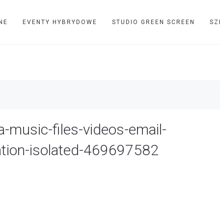
NE
EVENTY HYBRYDOWE
STUDIO GREEN SCREEN
SZ
il-information-vector-illustration-isolated-46969
TVIP
stock-vector-funnel-media-music-file
-music-files-videos-email-
ration-isolated-469697582