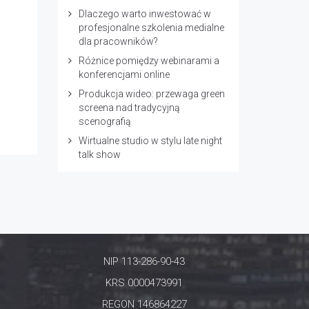
Dlaczego warto inwestować w
profesjonalne szkolenia medialne
dla pracowników?
Różnice pomiędzy webinarami a
konferencjami online
Produkcja wideo: przewaga green
screena nad tradycyjną
scenografią
Wirtualne studio w stylu late night
talk show
NIP 113-286-90-43
KRS 0000473991
REGON 146864227