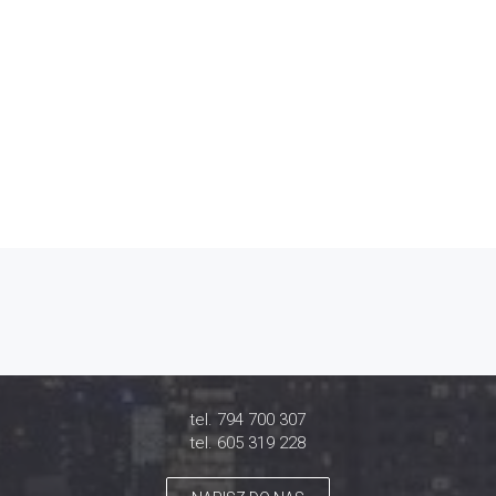
tel. 794 700 307
tel. 605 319 228