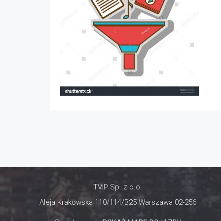
TVIP Sp. z o.o.
Aleja Krakowska 110/114/B25 Warszawa 02-256