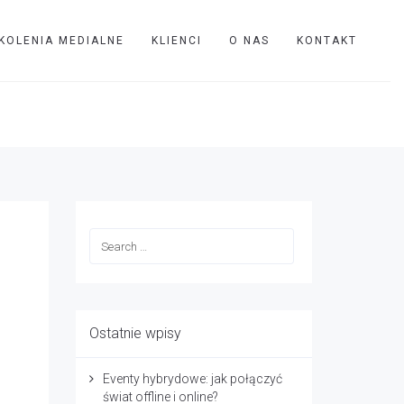
KOLENIA MEDIALNE
KLIENCI
O NAS
KONTAKT
7582
s-videos-email-information-vector-illustration-isolated-469697582
Ostatnie wpisy
Eventy hybrydowe: jak połączyć
świat offline i online?