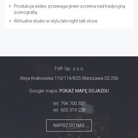
Produkcja wideo: przewaga green screena nad tradycyjną
scenografią
Wirtualne studio w stylu late night talk show
TVIP Sp. z o.o.
Aleja Krakowska 110/114/B25 Warszawa 02-256
Google maps:
POKAŻ MAPĘ DOJAZDU
tel. 794 700 307
tel. 605 319 228
NAPISZ DO NAS