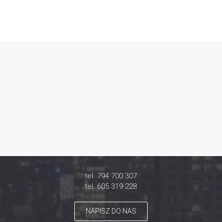
tel. 794 700 307
tel. 605 319 228
NAPISZ DO NAS