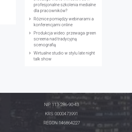
profesjonalne szkolenia medialne
dla pracowników?
Różnice pomiędzy webinarami a
konferencjami online
Produkcja wideo: przewaga green
screena nad tradycyjną
scenografią
Wirtualne studio w stylu late night
talk show
NIP 113-286-90-43
KRS 0000473991
REGON 146864227