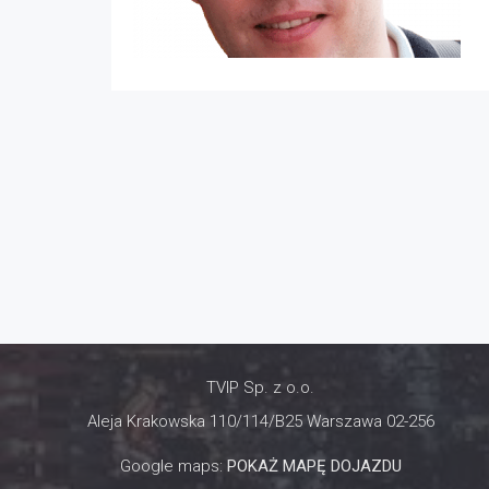
TVIP Sp. z o.o.
Aleja Krakowska 110/114/B25 Warszawa 02-256
Google maps:
POKAŻ MAPĘ DOJAZDU