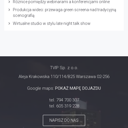
Różnice pomiędzy webinarami a konferencjami online
Produkcja wideo: przewaga green screena nad tradycyjną
scenografią
Wirtualne studio w stylu late night talk show
TVIP Sp. z o.o.
Aleja Krakowska 110/114/B25 Warszawa 02-256
Google maps:
POKAŻ MAPĘ DOJAZDU
tel. 794 700 307
tel. 605 319 228
NAPISZ DO NAS