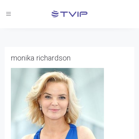
Toggle
navigation
monika richardson