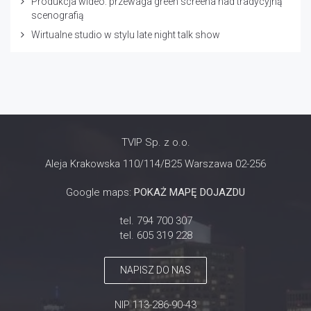
Produkcja wideo: przewaga green screena nad tradycyjną
scenografią
Wirtualne studio w stylu late night talk show
TVIP Sp. z o.o.
Aleja Krakowska 110/114/B25 Warszawa 02-256
Google maps:
POKAŻ MAPĘ DOJAZDU
tel. 794 700 307
tel. 605 319 228
NAPISZ DO NAS
NIP 113-286-90-43