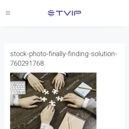
Toggle
navigation
stock-photo-finally-finding-solution-
760291768