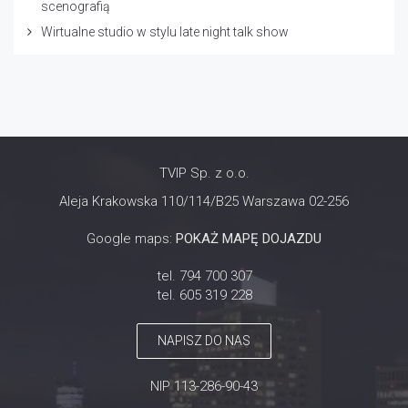
scenografią
Wirtualne studio w stylu late night talk show
TVIP Sp. z o.o.
Aleja Krakowska 110/114/B25 Warszawa 02-256
Google maps:
POKAŻ MAPĘ DOJAZDU
tel. 794 700 307
tel. 605 319 228
NAPISZ DO NAS
NIP 113-286-90-43