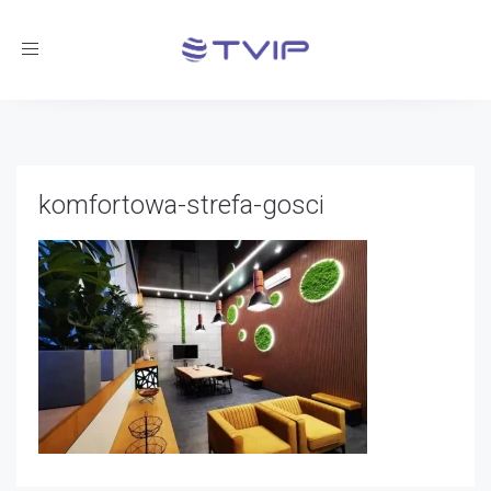
Toggle
navigation
komfortowa-strefa-gosci