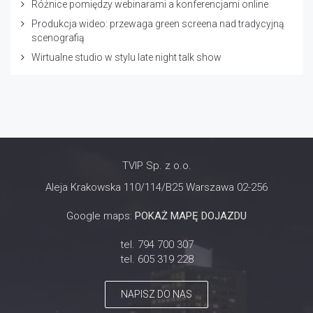
Różnice pomiędzy webinarami a konferencjami online
Produkcja wideo: przewaga green screena nad tradycyjną
scenografią
Wirtualne studio w stylu late night talk show
TVIP Sp. z o.o.
Aleja Krakowska 110/114/B25 Warszawa 02-256
Google maps:
POKAŻ MAPĘ DOJAZDU
tel. 794 700 307
tel. 605 319 228
NAPISZ DO NAS