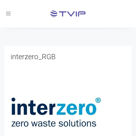
Toggle
navigation
interzero_RGB