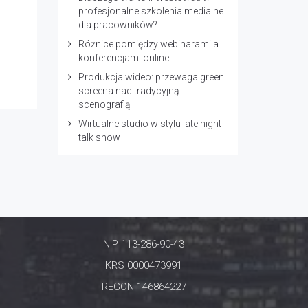
profesjonalne szkolenia medialne
dla pracowników?
Różnice pomiędzy webinarami a
konferencjami online
Produkcja wideo: przewaga green
screena nad tradycyjną
scenografią
Wirtualne studio w stylu late night
talk show
NIP 113-286-90-43
KRS 0000473991
REGON 146864227