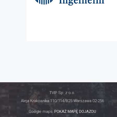
TVIP Sp. z o.o.
Aleja Krakowska 110/114/B25 Warszawa 02-256
Google maps:
POKAŻ MAPĘ DOJAZDU