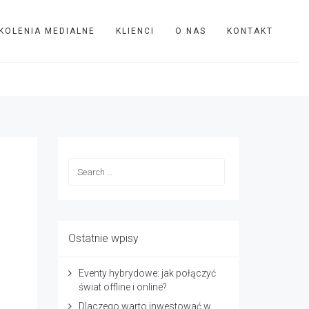
KOLENIA MEDIALNE
KLIENCI
O NAS
KONTAKT
TVIP
Boehringer Ingelheim - logo
Ostatnie wpisy
Eventy hybrydowe: jak połączyć
świat offline i online?
Dlaczego warto inwestować w