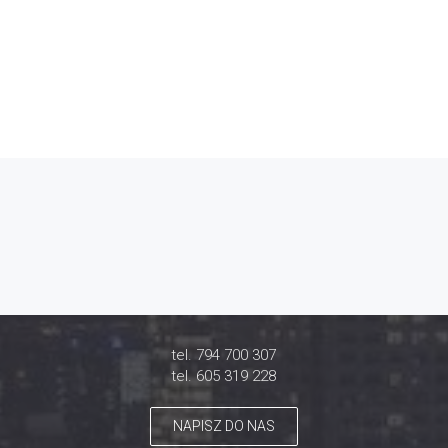
tel. 794 700 307
tel. 605 319 228
NAPISZ DO NAS