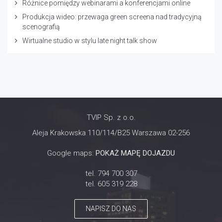
Różnice pomiędzy webinarami a konferencjami online
Produkcja wideo: przewaga green screena nad tradycyjną
scenografią
Wirtualne studio w stylu late night talk show
TVIP Sp. z o.o.
Aleja Krakowska 110/114/B25 Warszawa 02-256
Google maps:
POKAŻ MAPĘ DOJAZDU
tel. 794 700 307
tel. 605 319 228
NAPISZ DO NAS