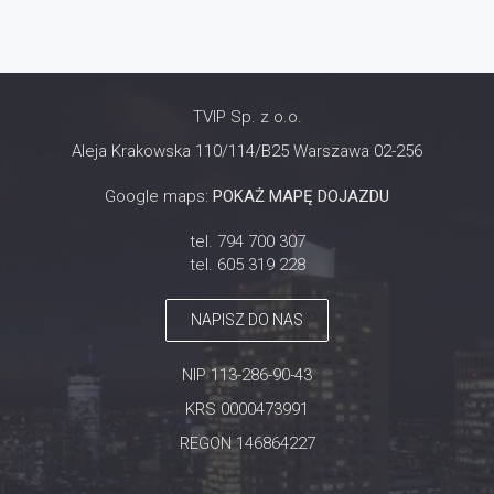
TVIP Sp. z o.o.
Aleja Krakowska 110/114/B25 Warszawa 02-256
Google maps:
POKAŻ MAPĘ DOJAZDU
tel. 794 700 307
tel. 605 319 228
NAPISZ DO NAS
NIP 113-286-90-43
KRS 0000473991
REGON 146864227