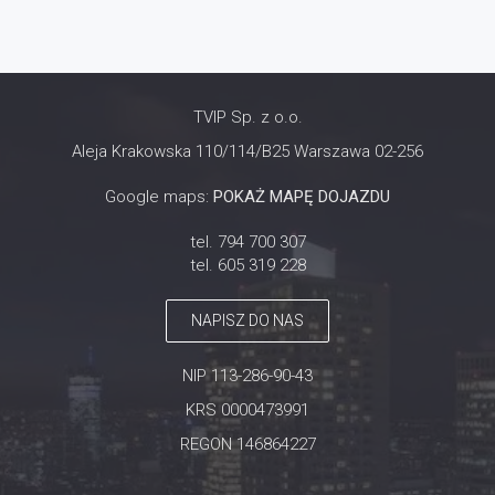
TVIP Sp. z o.o.
Aleja Krakowska 110/114/B25 Warszawa 02-256
Google maps:
POKAŻ MAPĘ DOJAZDU
tel. 794 700 307
tel. 605 319 228
NAPISZ DO NAS
NIP 113-286-90-43
KRS 0000473991
REGON 146864227