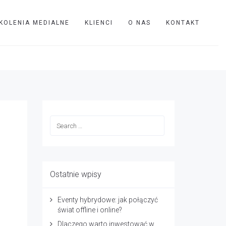
KOLENIA MEDIALNE
KLIENCI
O NAS
KONTAKT
TVIP
teatr dramatyczny
Ostatnie wpisy
Eventy hybrydowe: jak połączyć
świat offline i online?
Dlaczego warto inwestować w