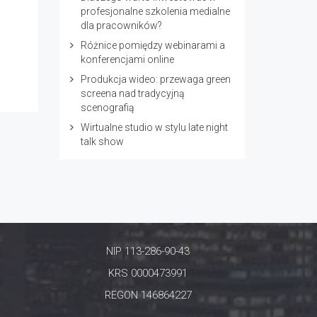
profesjonalne szkolenia medialne
dla pracowników?
Różnice pomiędzy webinarami a
konferencjami online
Produkcja wideo: przewaga green
screena nad tradycyjną
scenografią
Wirtualne studio w stylu late night
talk show
NIP 113-286-90-43
KRS 0000473991
REGON 146864227