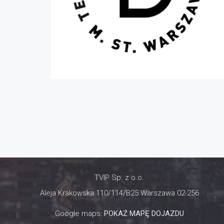
TVIP Sp. z o.o.
Aleja Krakowska 110/114/B25 Warszawa 02-256
Google maps:
POKAŻ MAPĘ DOJAZDU