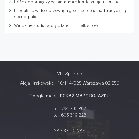
Różnice pomiędzy webinarami a konferencjami online
Produkcja wideo: przewaga green screena nad tradycyjną
scenografią
Wirtualne studio w stylu late night talk show
TVIP Sp. z o.o.
Aleja Krakowska 110/114/B25 Warszawa 02-256
Google maps:
POKAŻ MAPĘ DOJAZDU
tel. 794 700 307
tel. 605 319 228
NAPISZ DO NAS