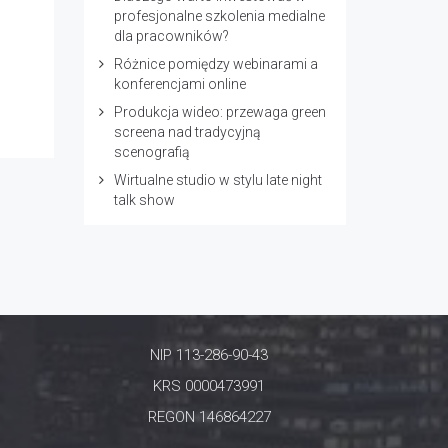
profesjonalne szkolenia medialne
dla pracowników?
Różnice pomiędzy webinarami a
konferencjami online
Produkcja wideo: przewaga green
screena nad tradycyjną
scenografią
Wirtualne studio w stylu late night
talk show
NIP 113-286-90-43
KRS 0000473991
REGON 146864227