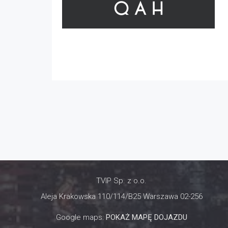
TVIP Sp. z o.o.
Aleja Krakowska 110/114/B25 Warszawa 02-256
Google maps:
POKAŻ MAPĘ DOJAZDU