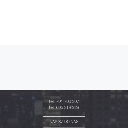
tel. 794 700 307
tel. 605 319 228
NAPISZ DO NAS