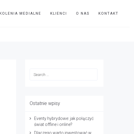
KOLENIA MEDIALNE
KLIENCI
O NAS
KONTAKT
TVIP
Processed by: Helicon Filter;
Ostatnie wpisy
Eventy hybrydowe: jak połączyć
świat offline i online?
Dlaczego warto inwestować w