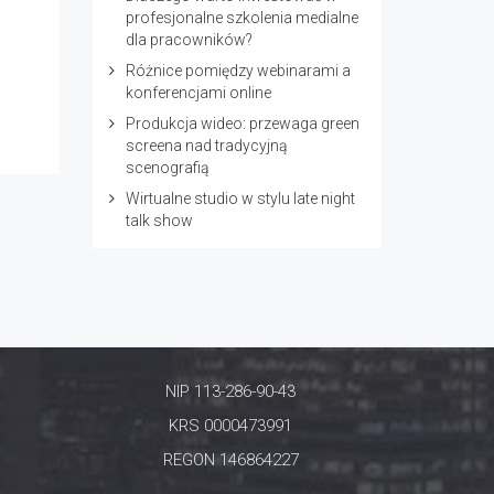
profesjonalne szkolenia medialne
dla pracowników?
Różnice pomiędzy webinarami a
konferencjami online
Produkcja wideo: przewaga green
screena nad tradycyjną
scenografią
Wirtualne studio w stylu late night
talk show
NIP 113-286-90-43
KRS 0000473991
REGON 146864227