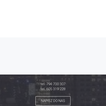
tel. 794 700 307
tel. 605 319 228
NAPISZ DO NAS