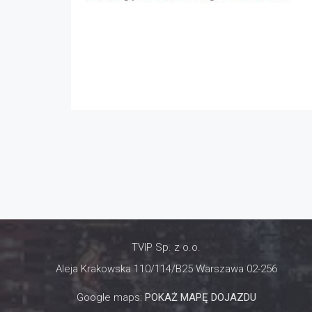
TVIP Sp. z o.o.
Aleja Krakowska 110/114/B25 Warszawa 02-256
Google maps:
POKAŻ MAPĘ DOJAZDU