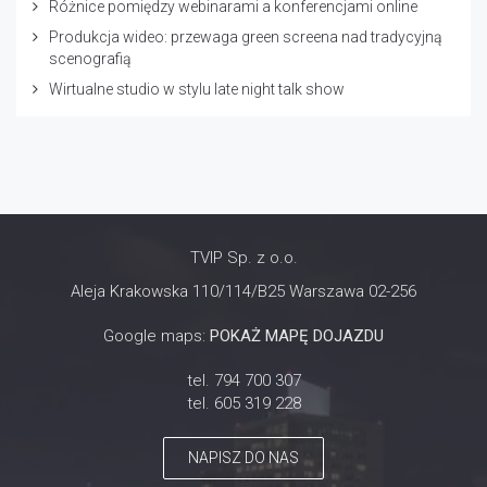
Różnice pomiędzy webinarami a konferencjami online
Produkcja wideo: przewaga green screena nad tradycyjną
scenografią
Wirtualne studio w stylu late night talk show
TVIP Sp. z o.o.
Aleja Krakowska 110/114/B25 Warszawa 02-256
Google maps:
POKAŻ MAPĘ DOJAZDU
tel. 794 700 307
tel. 605 319 228
NAPISZ DO NAS