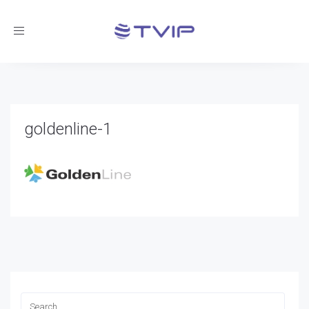
Toggle
navigation
goldenline-1