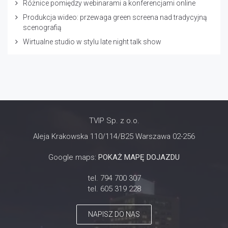
Różnice pomiędzy webinarami a konferencjami online
Produkcja wideo: przewaga green screena nad tradycyjną
scenografią
Wirtualne studio w stylu late night talk show
TVIP Sp. z o.o.
Aleja Krakowska 110/114/B25 Warszawa 02-256
Google maps:
POKAŻ MAPĘ DOJAZDU
tel. 794 700 307
tel. 605 319 228
NAPISZ DO NAS