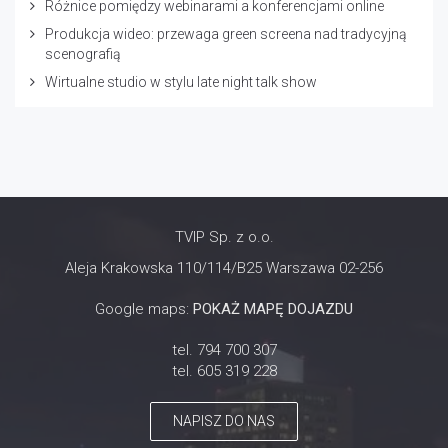
Różnice pomiędzy webinarami a konferencjami online
Produkcja wideo: przewaga green screena nad tradycyjną
scenografią
Wirtualne studio w stylu late night talk show
TVIP Sp. z o.o.
Aleja Krakowska 110/114/B25 Warszawa 02-256
Google maps:
POKAŻ MAPĘ DOJAZDU
tel. 794 700 307
tel. 605 319 228
NAPISZ DO NAS