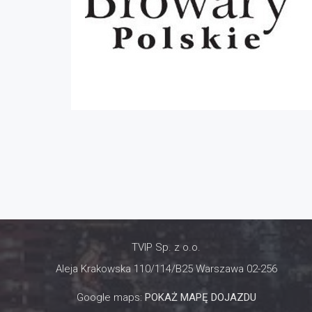
TVIP Sp. z o.o.
Aleja Krakowska 110/114/B25 Warszawa 02-256
Google maps:
POKAŻ MAPĘ DOJAZDU