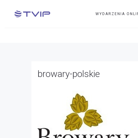
WYDARZENIA ONLI
browary-polskie
browary-polskie