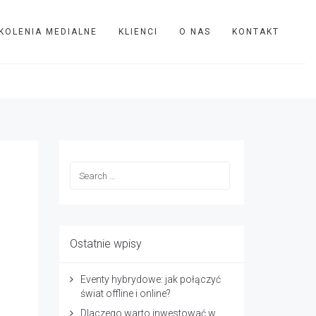
KOLENIA MEDIALNE
KLIENCI
O NAS
KONTAKT
TVIP
browary-polskie
Ostatnie wpisy
Eventy hybrydowe: jak połączyć
świat offline i online?
Dlaczego warto inwestować w