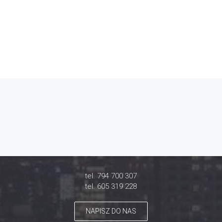
tel. 794 700 307
tel. 605 319 228
NAPISZ DO NAS