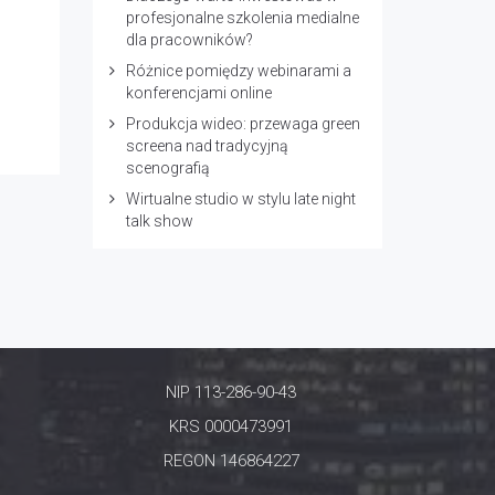
profesjonalne szkolenia medialne
dla pracowników?
Różnice pomiędzy webinarami a
konferencjami online
Produkcja wideo: przewaga green
screena nad tradycyjną
scenografią
Wirtualne studio w stylu late night
talk show
NIP 113-286-90-43
KRS 0000473991
REGON 146864227