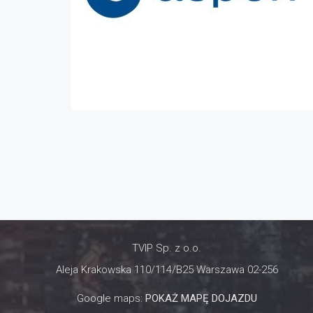
TVIP Sp. z o.o.
Aleja Krakowska 110/114/B25 Warszawa 02-256
Google maps:
POKAŻ MAPĘ DOJAZDU