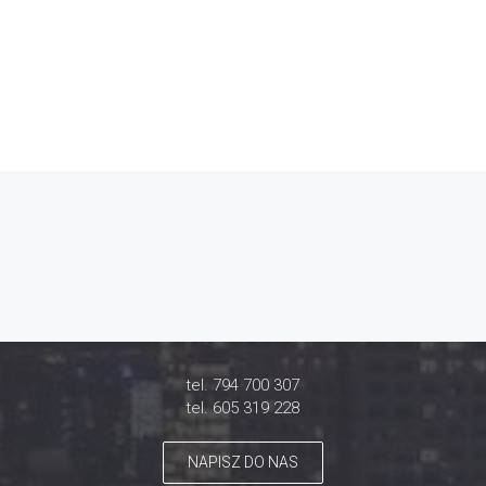
tel. 794 700 307
tel. 605 319 228
NAPISZ DO NAS