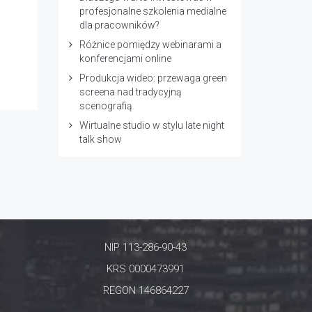
profesjonalne szkolenia medialne
dla pracowników?
Różnice pomiędzy webinarami a
konferencjami online
Produkcja wideo: przewaga green
screena nad tradycyjną
scenografią
Wirtualne studio w stylu late night
talk show
NIP 113-286-90-43
KRS 0000473991
REGON 146864227