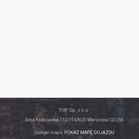
TVIP Sp. z o.o.
Aleja Krakowska 110/114/B25 Warszawa 02-256
Google maps:
POKAŻ MAPĘ DOJAZDU