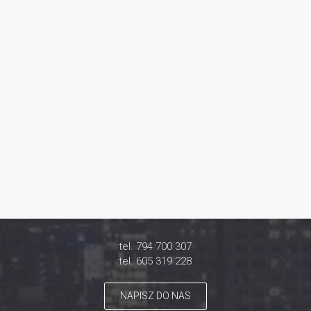
tel. 794 700 307
tel. 605 319 228
NAPISZ DO NAS