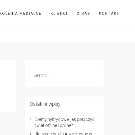
KOLENIA MEDIALNE
KLIENCI
O NAS
KONTAKT
TVIP
arena_pepsi
Ostatnie wpisy
Eventy hybrydowe: jak połączyć
świat offline i online?
Dlaczego warto inwestować w