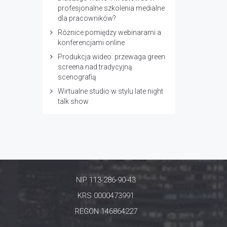
profesjonalne szkolenia medialne
dla pracowników?
Różnice pomiędzy webinarami a
konferencjami online
Produkcja wideo: przewaga green
screena nad tradycyjną
scenografią
Wirtualne studio w stylu late night
talk show
NIP 113-286-90-43
KRS 0000473991
REGON 146864227