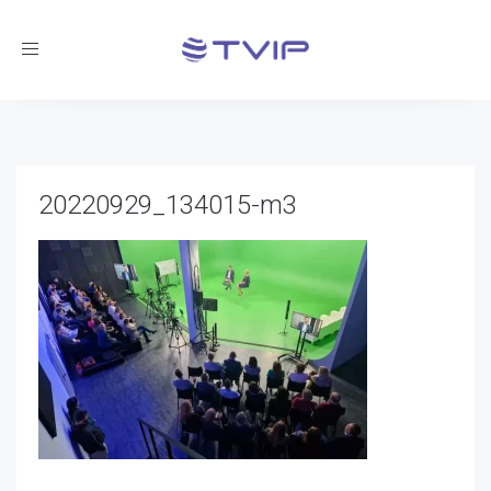
Toggle
navigation
20220929_134015-m3