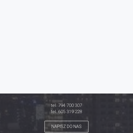
tel. 794 700 307
tel. 605 319 228
NAPISZ DO NAS