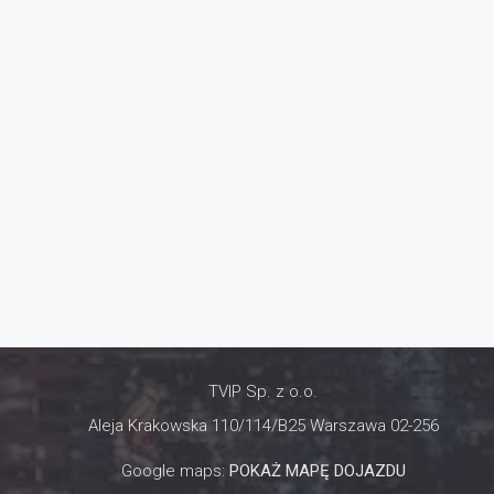
TVIP Sp. z o.o.
Aleja Krakowska 110/114/B25 Warszawa 02-256
Google maps:
POKAŻ MAPĘ DOJAZDU