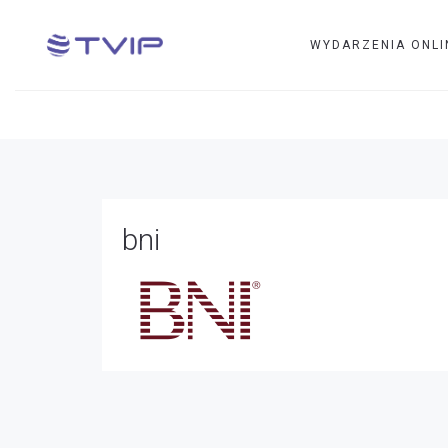
WYDARZENIA ONLI
bni
bni